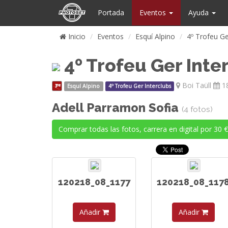
Portada
Eventos
Ayuda
Inicio
Eventos
Esquí Alpino
4º Trofeu Ge
4º Trofeu Ger Inte
Boi Taüll
18
Esquí Alpino
4º Trofeu Ger Interclubs
Adell Parramon Sofia
(4 fotos)
Comprar todas las fotos, carrera en digital por 30 €
120218_08_1177
120218_08_117
Añadir
Añadir