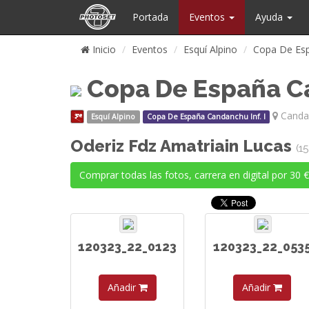
Portada
Eventos
Ayuda
Inicio
Eventos
Esquí Alpino
Copa De Esp
Copa De España Ca
Canda
Esquí Alpino
Copa De España Candanchu Inf. I
Oderiz Fdz Amatriain Lucas
(1
Comprar todas las fotos, carrera en digital por 30 €
120323_22_0123
120323_22_053
Añadir
Añadir