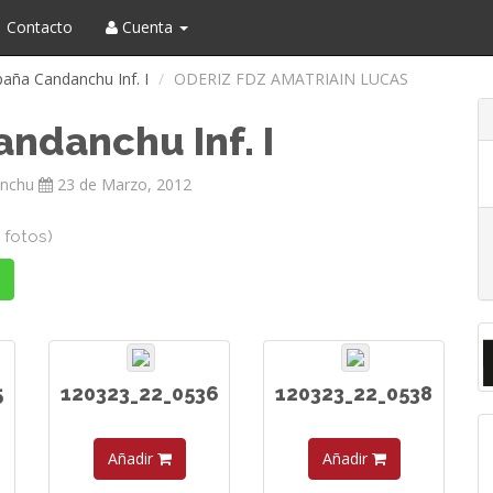
Contacto
Cuenta
aña Candanchu Inf. I
ODERIZ FDZ AMATRIAIN LUCAS
ndanchu Inf. I
nchu
23 de Marzo, 2012
5 fotos)
5
120323_22_0536
120323_22_0538
Añadir
Añadir