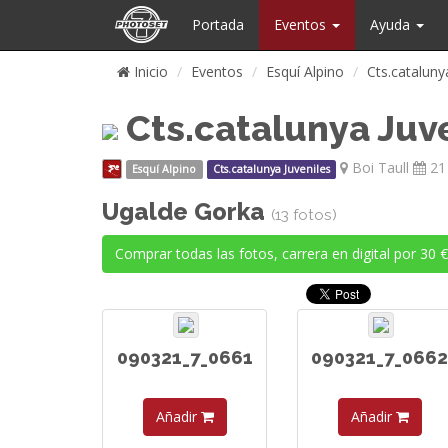
Portada
Eventos
Ayuda
Inicio
Eventos
Esquí Alpino
Cts.cataluny
Cts.catalunya Juv
Boi Taull
21
Esquí Alpino
Cts.catalunya Juveniles
Ugalde Gorka
(13 fotos)
Comprar todas las fotos, carrera en digital por 30 €
090321_7_0661
090321_7_0662
Añadir
Añadir