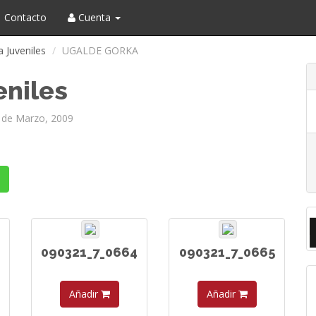
Contacto
Cuenta
a Juveniles
UGALDE GORKA
eniles
 de Marzo, 2009
090321_7_0664
090321_7_0665
Añadir
Añadir