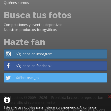
Quiénes somos
Busca tus fotos
Competiciones y eventos deportivos
Nuestros productos fotográficos
Hazte fan
Síguenos en instagram
Síguenos en facebook
@Photoset_es
×
Photoset.es © 2009 - 2026 | Prohibida la copia o reprodución
de este sitio sin consentimiento.
Este sitio usa cookies para mejorar su experiencia. Al continuar
Condiciones de uso
|
Política de cookies
| powered by
Nevaris
.