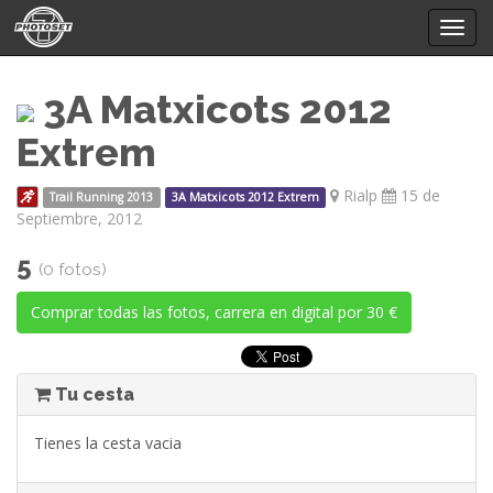
Mostr
menú
3A Matxicots 2012
Extrem
Rialp
15 de
Trail Running 2013
3A Matxicots 2012 Extrem
Septiembre, 2012
5
(0 fotos)
Comprar todas las fotos, carrera en digital por 30 €
Tu cesta
Tienes la cesta vacia