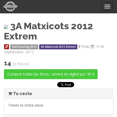
Mostr
menú
3A Matxicots 2012
Extrem
Rialp
15 de
Trail Running 2013
3A Matxicots 2012 Extrem
Septiembre, 2012
14
(0 fotos)
Comprar todas las fotos, carrera en digital por 30 €
Tu cesta
Tienes la cesta vacia