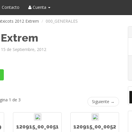
Contacto
Cuenta
txicots 2012 Extrem
000_GENERALES
 Extrem
15 de Septiembre, 2012
gina 1 de 3
Siguiente →
9
120915_00_0051
120915_00_0052