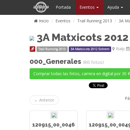
Portada
Eventos
Ayuda
Inicio
Eventos
Trail Running 2013
3A Ma
3A Matxicots 2012
Rialp
Trail Running 2013
3A Matxicots 2012 Extrem
000_Generales
(86 fotos)
Comprar todas las fotos, carrera en digital por 30 €
Pá
← Anterior
120915_00_0046
120915_00_004