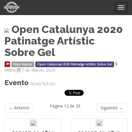
Mostr
menú
Open Catalunya 2020
Patinatge Artístic
Sobre Gel
Esquí Alpino
Open Catalunya 2020 Patinatge Artístic Sobre Gel
Vielha
7 de Marzo, 2020
Evento
(1249 fotos)
Página 12 de 35
← Anterior
Siguiente →