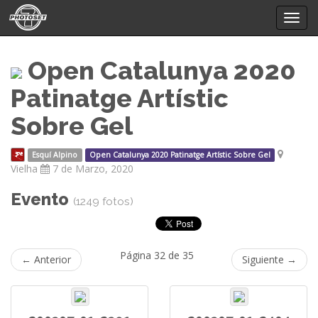
Mostr
menú
Open Catalunya 2020
Patinatge Artístic
Sobre Gel
Esquí Alpino
Open Catalunya 2020 Patinatge Artístic Sobre Gel
Vielha
7 de Marzo, 2020
Evento
(1249 fotos)
Página 32 de 35
← Anterior
Siguiente →