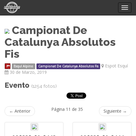
Mostr
menú
Campionat De
Catalunya Absolutos
Fis
Espot Esquí
Esquí Alpino
Campionat De Catalunya Absolutos Fis
30 de Marzo, 2019
Evento
(1254 fotos)
Página 11 de 35
← Anterior
Siguiente →