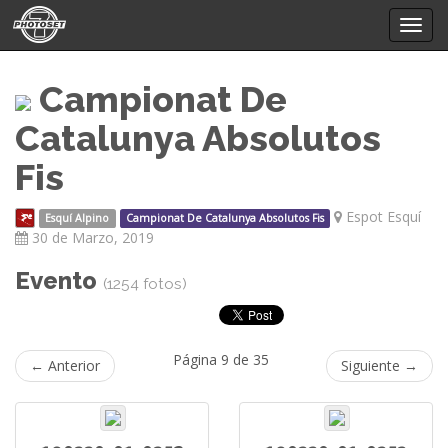
Mostr
menú
Campionat De
Catalunya Absolutos
Fis
Espot Esquí
Esquí Alpino
Campionat De Catalunya Absolutos Fis
30 de Marzo, 2019
Evento
(1254 fotos)
Página 9 de 35
← Anterior
Siguiente →