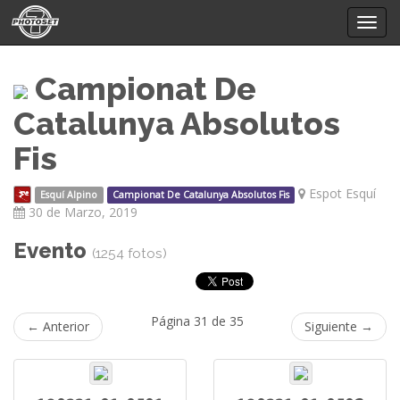
Mostr
menú
Campionat De
Catalunya Absolutos
Fis
Espot Esquí
Esquí Alpino
Campionat De Catalunya Absolutos Fis
30 de Marzo, 2019
Evento
(1254 fotos)
Página 31 de 35
← Anterior
Siguiente →